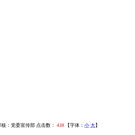
审核：党委宣传部
点击数：
438
【字体：
小
大
】