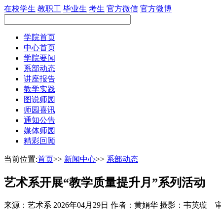
在校学生
教职工
毕业生
考生
官方微信
官方微博
学院首页
中心首页
学院要闻
系部动态
讲座报告
教学实践
图说师园
师园喜讯
通知公告
媒体师园
精彩回顾
当前位置:
首页
>>
新闻中心
>>
系部动态
艺术系开展“教学质量提升月”系列活动
来源：艺术系
2026年04月29日
作者：黄娟华 摄影：韦英璇 