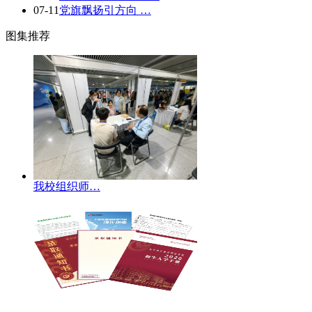
07-11
党旗飘扬引方向 …
图集推荐
我校组织师…