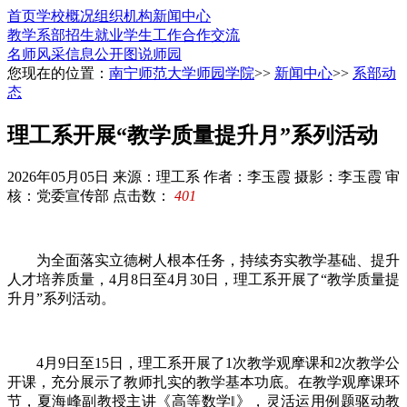
首页
学校概况
组织机构
新闻中心
教学系部
招生就业
学生工作
合作交流
名师风采
信息公开
图说师园
您现在的位置：
南宁师范大学师园学院
>>
新闻中心
>>
系部动
态
理工系开展“教学质量提升月”系列活动
2026年05月05日
来源：理工系
作者：李玉霞 摄影：李玉霞 审
核：党委宣传部
点击数：
401
为全面落实立德树人根本任务，持续夯实教学基础、提升
人才培养质量，4月8日至4月30日，理工系开展了“教学质量提
升月”系列活动。
4月9日至15日，理工系开展了1次教学观摩课和2次教学公
开课，充分展示了教师扎实的教学基本功底。在教学观摩课环
节，夏海峰副教授主讲《高等数学‖》，灵活运用例题驱动教