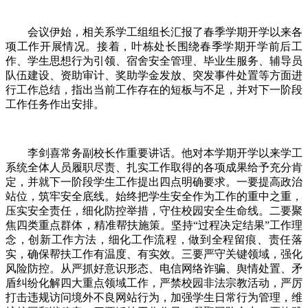
会议伊始，相关系学工组组长汇报了春季学期开学以来各
项工作开展情况。接着，叶栋处长围绕春季学期开学前后工
作、学生思想行为引领、宿舍安全管理、毕业生服务、辅导员
队伍建设、资助审计、奖助学金发放、突发事件处置等方面进
行工作总结，指出当前工作存在的短板与不足，并对下一阶段
工作任务作出安排。
李剑喜常务副校长作重要讲话。他对本学期开学以来学工
系统全体人员履职尽责、扎实工作取得的各项成果给予充分肯
定，并就下一阶段学生工作提出四点明确要求。一要提高政治
站位，筑牢安全底线。始终把学生安全作为工作的重中之重，
压实安全责任，细化防控举措，守住校园安全生命线。二要聚
焦四类重点群体，精准帮扶施策。坚持“过程决定结果”工作理
念，创新工作方法，细化工作流程，做到全程留痕、责任落
实，确保帮扶工作有温度、有实效。三要严守关键领域，强化
风险防控。从严抓好意识形态、电信网络诈骗、舆情处置、矛
盾纠纷化解四大重点领域工作，严禁校园非法宗教活动，严厉
打击违规访问境外不良网站行为，加强学生日常行为管理，维