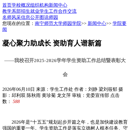
首页
学校概况
组织机构
新闻中心
教学系部
招生就业
学生工作
合作交流
名师风采
信息公开
图说师园
您现在的位置：
南宁师范大学师园学院
>>
新闻中心
>>
学院要
闻
凝心聚力助成长 资助育人谱新篇
——我校召开2025-2026学年学生资助工作总结暨表彰大
会
2026年06月10日
来源：学生工作处
作者：刘静 梁刘筱郁 摄
影：邱利双 陈秋雨 黄珍菊 龙文萍 审核：党委宣传部
点击
数：
588
2026年是“十五五”规划起步开篇之年，也是加快建设教育
强国的重要一年。学生资助工作是落实立德树人根本任务、守