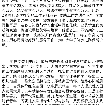
多个类别。同时，大会对各级奖学金获得者予以表彰：其中国
家奖学金20人、国家励志奖学金233人、自治区人民政府奖学
金22人、筑梦奖学金27人、校级优秀学生奖学金68人。此外，
2名教师凭借扎实的工作表现获评“资助工作先进个人”。学校
领导为获奖师生代表逐一颁发荣誉证书，鼓励大家珍惜荣誉、
再接再厉，在各自岗位与学习生活中再创佳绩。获奖学生代表
纷纷表述，将铭记学校关怀与培育，砥砺奋进、不负期许，主
动扛起青年使命；获奖教师代表也郑重承诺，将坚守育人岗
位，用心用情做好资助服务工作，为广大学子逐梦之路保驾护
航。
学校党委副书记、常务副校长李剑喜作总结讲话。他指
出，学校始终牢记为党育人、为国育才的根本使命，将学生资
助工作深度融入立德树人全过程，扎实推进资助育人质量提升
工程。结合自身成长与时代发展，他向全体受助学子提出三点
殷切期望：一是坚定理想信念，厚植家国情怀。始终心怀感恩
之心，自觉传承红色基因，筑牢思想根基，将个人理想融入国
家发展大局，以奉献精神与责任担当彰显青春价值。二是坚持
勤学善思，勇于锐意创新。努力成为本领过硬、追求卓越的新
时代青年，既要扎实掌握专业知识与技能，又要积极投身实践