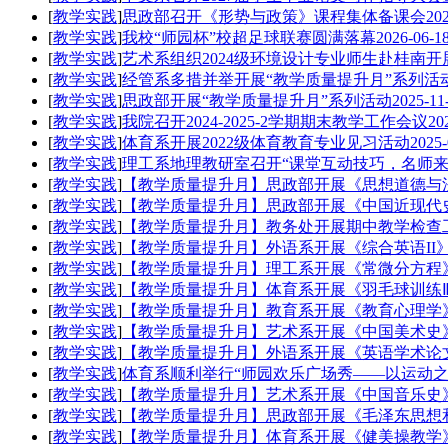
[
教学实践
]
思政部召开《形势与政策》课程集体备课会
20
[
教学实践
]
我校“师园杯”校超足球联赛圆满落幕
2026-06-1
[
教学实践
]
艺术系组织2024级环境设计专业师生赴桂南开
[
教学实践
]
经管系多措并举开展“教学质量提升月”系列活
[
教学实践
]
思政部开展“教学质量提升月”系列活动
2025-11
[
教学实践
]
我院召开2024-2025-2学期期末教学工作会议
20
[
教学实践
]
体育系开展2022级体育教育专业见习活动
2025-
[
教学实践
]
理工系地理教研室召开“课堂互动技巧，名师来
[
教学实践
]
【教学质量提升月】思政部开展《思想道德与
[
教学实践
]
【教学质量提升月】思政部开展《中国近现代
[
教学实践
]
【教学质量提升月】教务处开展期中教学检查
[
教学实践
]
【教学质量提升月】外语系开展《综合英语II
[
教学实践
]
【教学质量提升月】理工系开展《常微分方程
[
教学实践
]
【教学质量提升月】体育系开展《羽毛球训练
[
教学实践
]
【教学质量提升月】教育系开展《教育心理学
[
教学实践
]
【教学质量提升月】艺术系开展《中国美术史
[
教学实践
]
【教学质量提升月】外语系开展《英语学术论
[
教学实践
]
体育系顺利举行“师园欢乐广场秀——以运动之
[
教学实践
]
【教学质量提升月】艺术系开展《中国音乐史
[
教学实践
]
【教学质量提升月】思政部开展《毛泽东思想
[
教学实践
]
【教学质量提升月】体育系开展《健美操教学