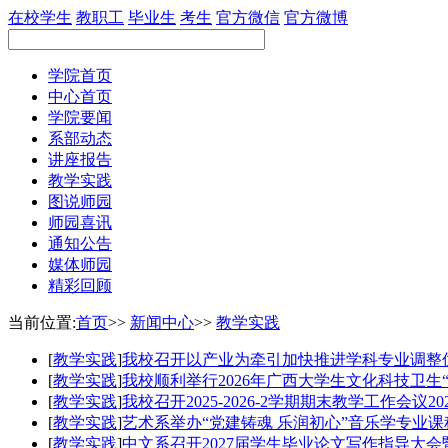
在校学生
教职工
毕业生
考生
官方微信
官方微博
学院首页
中心首页
学院要闻
系部动态
讲座报告
教学实践
图说师园
师园喜讯
通知公告
媒体师园
精彩回顾
当前位置:
首页
>>
新闻中心
>>
教学实践
[
教学实践
]
我校召开以产业为牵引加快推进学科专业调整
[
教学实践
]
我校顺利举行2026年广西大学生文化科技卫生
[
教学实践
]
我校召开2025-2026-2学期期末教学工作会议
20
[
教学实践
]
艺术系举办“党建铸魂 乐润初心”音乐学专业
[
教学实践
]
中文系召开2027届学生毕业论文写作指导大