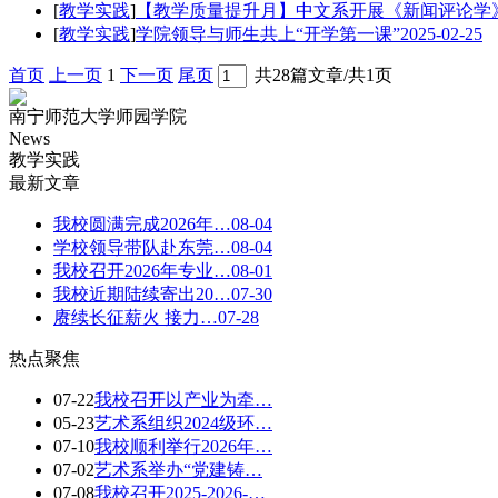
[
教学实践
]
【教学质量提升月】中文系开展《新闻评论学
[
教学实践
]
学院领导与师生共上“开学第一课”
2025-02-25
首页
上一页
1
下一页
尾页
共28篇文章/共1页
南宁师范大学师园学院
News
教学实践
最新文章
我校圆满完成2026年…
08-04
学校领导带队赴东莞…
08-04
我校召开2026年专业…
08-01
我校近期陆续寄出20…
07-30
赓续长征薪火 接力…
07-28
热点聚焦
07-22
我校召开以产业为牵…
05-23
艺术系组织2024级环…
07-10
我校顺利举行2026年…
07-02
艺术系举办“党建铸…
07-08
我校召开2025-2026-…