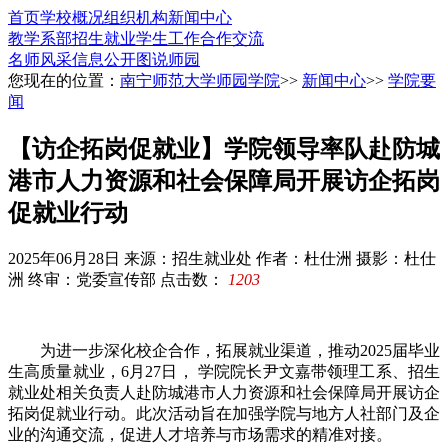
首页
学校概况
组织机构
新闻中心
教学系部
招生就业
学生工作
合作交流
名师风采
信息公开
图说师园
您现在的位置：
南宁师范大学师园学院
>>
新闻中心
>>
学院要
闻
【访企拓岗促就业】学院领导率队赴防城
港市人力资源和社会保障局开展访企拓岗
促就业行动
2025年06月28日
来源：招生就业处
作者：杜仕洲 摄影：杜仕
洲 终审：党委宣传部
点击数：
1203
为进一步深化校企合作，拓展就业渠道，推动2025届毕业
生高质量就业，6月27日， 学院院长尹文嘉带领理工系、招生
就业处相关负责人赴防城港市人力资源和社会保障局开展访企
拓岗促就业行动。此次活动旨在加强学院与地方人社部门及企
业的沟通交流，促进人才培养与市场需求的精准对接。