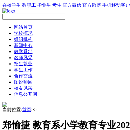
在校学生
教职工
毕业生
考生
官方微信
官方微博
手机移动客户
网站首页
学校概况
组织机构
新闻中心
教学系部
名师风采
招生就业
学生工作
合作交流
图说师园
校友风采
信息公开网
当前位置:
首页
>>
郑愉捷 教育系小学教育专业20