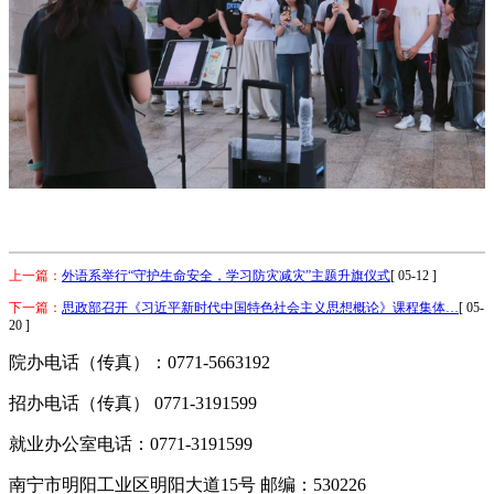
上一篇：
外语系举行“守护生命安全，学习防灾减灾”主题升旗仪式
[ 05-12 ]
下一篇：
思政部召开《习近平新时代中国特色社会主义思想概论》课程集体…
[ 05-
20 ]
院办电话（传真）：0771-5663192
招办电话（传真） 0771-3191599
就业办公室电话：0771-3191599
南宁市明阳工业区明阳大道15号 邮编：530226