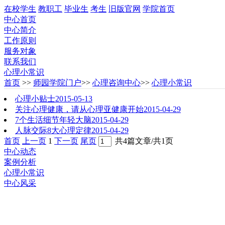
在校学生
教职工
毕业生
考生
旧版官网
学院首页
中心首页
中心简介
工作原则
服务对象
联系我们
心理小常识
首页
>>
师园学院门户
>>
心理咨询中心
>>
心理小常识
心理小贴士
2015-05-13
关注心理健康，请从心理亚健康开始
2015-04-29
7个生活细节年轻大脑
2015-04-29
人脉交际8大心理定律
2015-04-29
首页
上一页
1
下一页
尾页
共4篇文章/共1页
中心动态
案例分析
心理小常识
中心风采