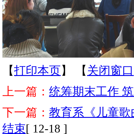
【
打印本页
】
【
关闭窗口
上一篇：
统筹期末工作 
下一篇：
教育系《儿童歌
结束
[ 12-18 ]